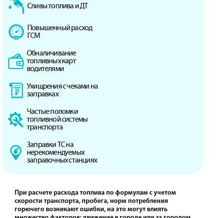
Сливы топлива и ДТ
Повышенный расход
ГСМ
Обналичивание
топливных карт
водителями
Ухищрения с чеками на
заправках
Частые поломки
топливной системы
транспорта
Заправки ТС на
нерекомендуемых
заправочных станциях
При расчете расхода топлива по формулам с учетом
скорости транспорта, пробега, норм потребления
горючего возникают ошибки, на это могут влиять
множество факторов: движение в городе или за городом,