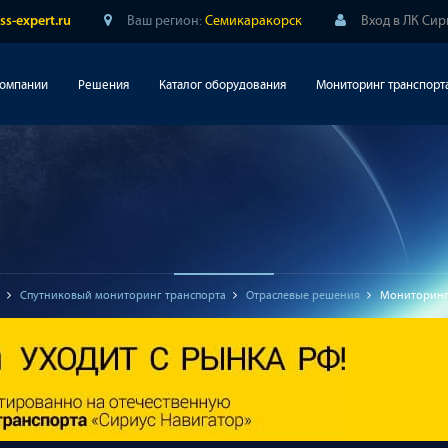
Ваш регион:
Семикаракорск
Вход в ЛК Си
ss-expert.ru
компании
Решения
Каталог оборудования
Мониторинг транспорт
Спутниковый мониторинг транспорта
Отраслевые решения
Мониторинг 