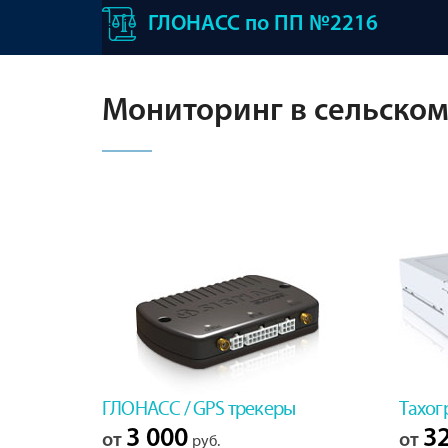
ГЛОНАСС по ПП №2216
Мониторинг в сельском
ГЛОНАСС / GPS трекеры
Тахог
3 000
32
от
от
руб.