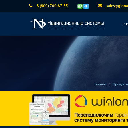
8 (800) 700-87-55
sales@glona
О 
Главная
Продукты