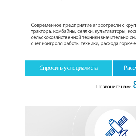
Современное предприятие агроотрасли c круп
трактора, комбайны, сеялки, культиваторы, ко
сельскохозяйственной техники значительно сн
счет контроля работы техники, расхода горюч
Спросить у специалиста
Расс
Позвоните нам: