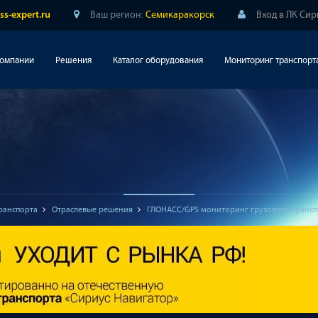
Ваш регион:
Семикаракорск
Вход в ЛК Си
ss-expert.ru
компании
Решения
Каталог оборудования
Мониторинг транспорт
ранспорта
Отраслевые решения
ГЛОНАСС/GPS мониторинг грузового трансп