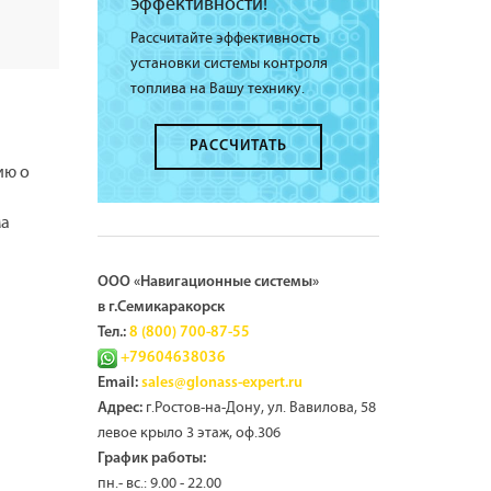
эффективности!
Рассчитайте эффективность
установки системы контроля
топлива на Вашу технику.
РАССЧИТАТЬ
ию о
ма
ООО «Навигационные системы»
в г.Семикаракорск
Тел.:
8 (800) 700-87-55
+79604638036
Email:
sales@glonass-expert.ru
г.Ростов-на-Дону, ул. Вавилова, 58
Адрес:
левое крыло 3 этаж, оф.306
График работы:
пн.- вс.: 9.00 - 22.00