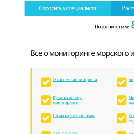
Спросить у специалиста
Расс
Позвоните нам:
Все о мониторинге морского и
О системе мониторинга
Бо
Купить систему
Мо
мониторинга
дв
Схема работы системы
Ус
мо
ЭРА-ГЛОНАСС
Ка