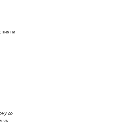
ения на
ону со
нный