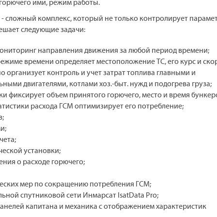
горючего ими, режим работы.
» - сложный комплекс, который не только контролирует параме
решает следующие задачи:
ониторинг направления движения за любой период времени;
режиме времени определяет местоположение ТС, его курс и ско
о организует контроль и учет затрат топлива главными и
ными двигателями, котлами хоз.-быт. нужд и подогрева груза;
ки фиксирует объем принятого горючего, место и время бункер
атистики расхода ГСМ оптимизирует его потребление;
в;
и;
чета;
ческой установки;
ения о расходе горючего;
ческих мер по сокращению потребления ГСМ;
ьной спутниковой сети Инмарсат IsatData Pro;
нелей капитана и механика с отображением характеристик