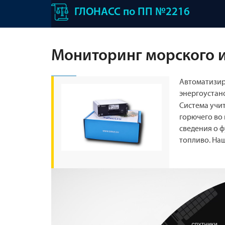
ГЛОНАСС по ПП №2216
Мониторинг морского и
Автоматизир
энергоустан
Система учи
горючего во
сведения о 
топливо. Наш