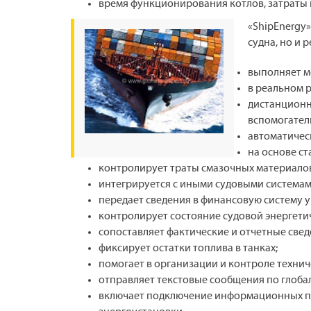
время функционирования котлов, затраты 
«ShipEnergy
судна, но и 
выполняет м
в реальном 
дистанционн
вспомогатель
автоматичес
на основе ст
контролирует траты смазочных материало
интегрируется с иными судовыми системам
передает сведения в финансовую систему у
контролирует состояние судовой энергети
сопоставляет фактические и отчетные свед
фиксирует остатки топлива в танках;
помогает в организации и контроле техни
отправляет текстовые сообщения по глобал
включает подключение информационных па