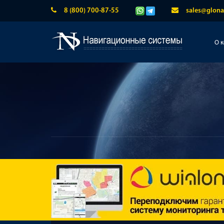
8 (800) 700-87-55
sales@glona
О 