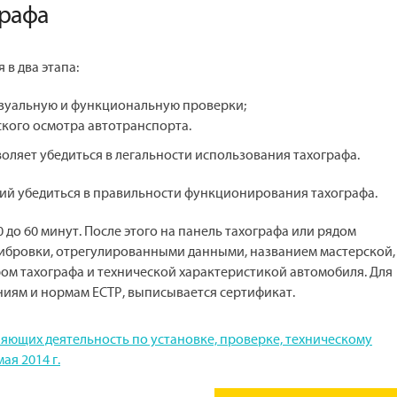
графа
в два этапа:
изуальную и функциональную проверки;
ского осмотра автотранспорта.
оляет убедиться в легальности использования тахографа.
ий убедиться в правильности функционирования тахографа.
 до 60 минут. После этого на панель тахографа или рядом
либровки, отрегулированными данными, названием мастерской,
м тахографа и технической характеристикой автомобиля. Для
ниям и нормам ЕСТР, выписывается сертификат.
ляющих деятельность по установке, проверке, техническому
ая 2014 г.