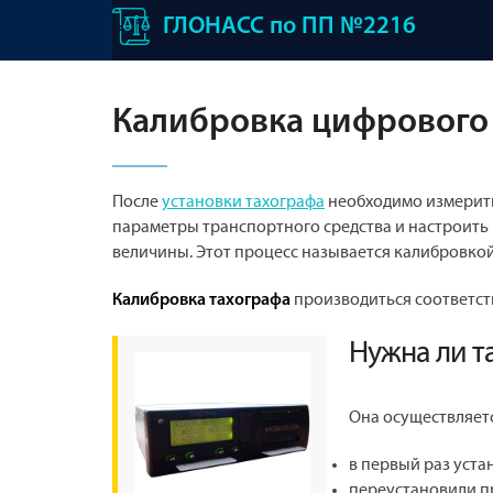
ГЛОНАСС по ПП №2216
Калибровка цифрового
После
установки тахографа
необходимо измерить
параметры транспортного средства и настроить
величины. Этот процесс называется калибровкой
производиться соответст
Калибровка тахографа
Нужна ли т
Она осуществляетс
в первый раз уста
переустановили п