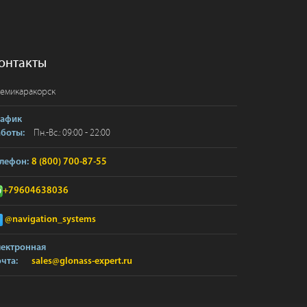
онтакты
емикаракорск
рафик
Пн.-Вс.: 09:00 - 22:00
аботы:
лефон:
8 (800) 700-87-55
+79604638036
@navigation_systems
лектронная
чта:
sales@glonass-expert.ru