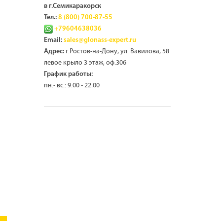
в г.Семикаракорск
Тел.:
8 (800) 700-87-55
+79604638036
Email:
sales@glonass-expert.ru
г.Ростов-на-Дону, ул. Вавилова, 58
Адрес:
левое крыло 3 этаж, оф.306
График работы:
пн.- вс.: 9.00 - 22.00