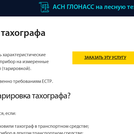
АСН ГЛОНАСС на лесную т
 тахографа
 характеристические
ЗАКАЗАТЬ ЭТУ УСЛУГУ
 прибор на измеренные
 (тарировкой).
венно требованиям ЕСТР.
арировка тахографа?
я, если:
новили тахограф в транспортном средстве;
рибор в другом транспортном средстве;