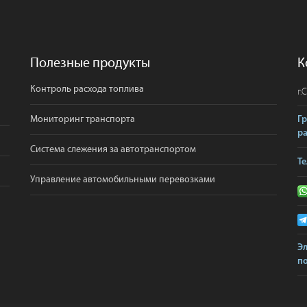
Полезные продукты
К
Контроль расхода топлива
г.
С
Мониторинг транспорта
Г
р
Система слежения за автотранспортом
Те
Управление автомобильными перевозками
Э
по