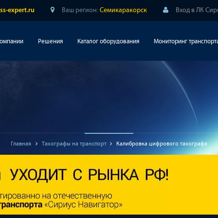
Ваш регион:
Семикаракорск
Вход в ЛК Си
ss-expert.ru
компании
Решения
Каталог оборудования
Мониторинг транспорт
Главная
Тахографы на транспорт
Калибровка цифрового тахографа