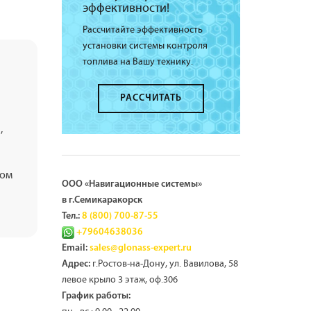
эффективности!
Рассчитайте эффективность
установки системы контроля
топлива на Вашу технику.
РАССЧИТАТЬ
,
ком
ООО «Навигационные системы»
в г.Семикаракорск
Тел.:
8 (800) 700-87-55
+79604638036
Email:
sales@glonass-expert.ru
г.Ростов-на-Дону, ул. Вавилова, 58
Адрес:
левое крыло 3 этаж, оф.306
График работы: