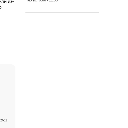
пн.- вс.: 9.00 - 22.00
ли из-
о
ерез