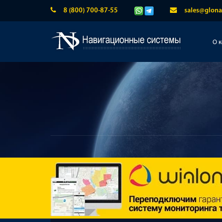
8 (800) 700-87-55
sales@glona
О 