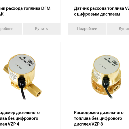
ик расхода топлива DFM
Датчик расхода топлива V
АК
с цифровым дисплеем
робнее
Купить
Подробнее
Купи
одомер дизельного
Расходомер дизельного
ива без цифрового
топлива без цифрового
лея VZР 4
дисплея VZР 8