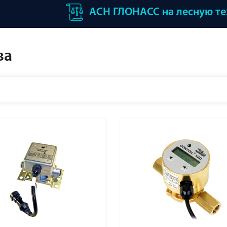
АСН ГЛОНАСС на лесную т
ва